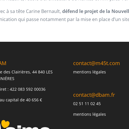
ec à sa tête Carine Bernault,
défend le projet de la Nouvel
ation qui passe notamment par la mise en place d’un site 
AM
contact@m45t.com
e des Clairières, 44 840 LES
mentions légales
INIÈRES
iret : 422 083 592 00036
contact@dbam.fr
au capital de 40 656 €
02 51 11 02 45
mentions légales