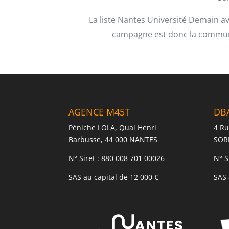
La liste Nantes Université Demain av
campagne est donc la communic
AGENCE M45T
DB
Péniche LOLA, Quai Henri
4 Ru
Barbusse, 44 000 NANTES
SOR
N° Siret : 880 008 701 00026
N° S
SAS au capital de 12 000 €
SAS 