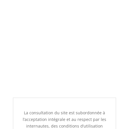
www.m45t.com
Propriétaire
: SAS M45T | Péniche LOLA,
Quai Henri Barbusse, 44000 NANTES
La consultation du site est subordonnée à
l’acceptation intégrale et au respect par les
internautes, des conditions d’utilisation