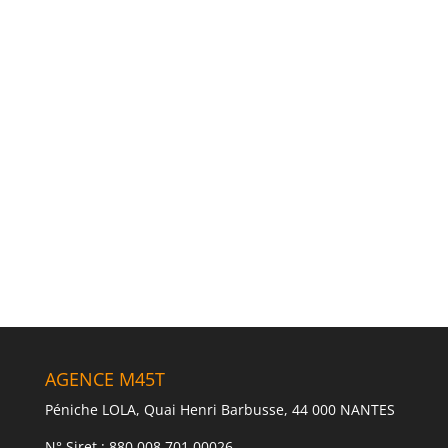
Société
Message
ENVOYER
AGENCE M45T
Péniche LOLA, Quai Henri Barbusse, 44 000 NANTES
N° Siret : 880 008 701 00026