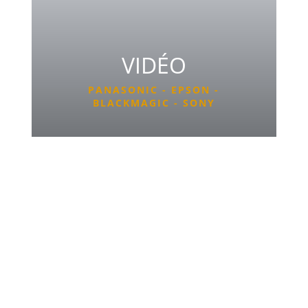
VIDÉO
PANASONIC - EPSON -
BLACKMAGIC - SONY
Solution pérenne ou besoin ponctuel,
toutes les ressources et équipements
professionnels en sonorisation, éclairage &
vidéo.