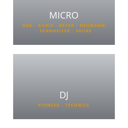
MICRO
AKG - AUDIX - BEYER - NEUMANN
- SENNHEISER - SHURE
DJ
PIONEER - TECHNICS