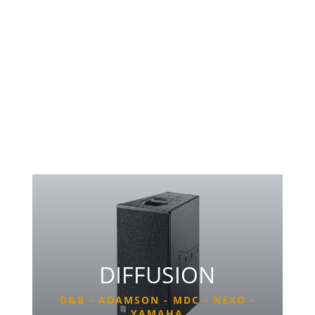
LUMIÈRE
VIDÉO
STRUCTURE
ADAPTÉ
conférences, séminaires, conventions,
festivals & concerts, soirées privées
DIFFUSION
D&B - ADAMSON - MDC - NEXO -
YAMAHA