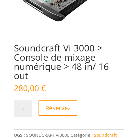
Soundcraft Vi 3000 >
Console de mixage
numérique > 48 in/ 16
out
280,00
€
quantité
Réservez
de
Soundcraft
Vi
3000
UGS :
SOUNDCRAFT VI3000
Catégorie :
Soundcraft