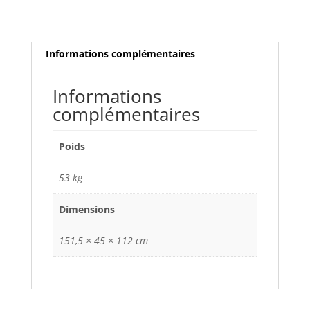
>
Console
de
mixage
Informations complémentaires
numérique
>
Informations
48
complémentaires
in/
16
out
Poids
53 kg
Dimensions
151,5 × 45 × 112 cm