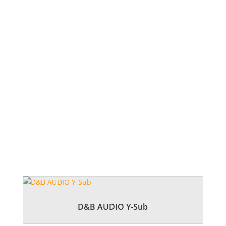
LUMIÈRE
VIDÉO
ADAPTÉ
conférences, séminaires, conventions,
festivals & concerts, soirées privées
D&B AUDIO Y-Sub