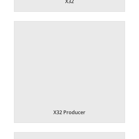
X32
X32 Producer